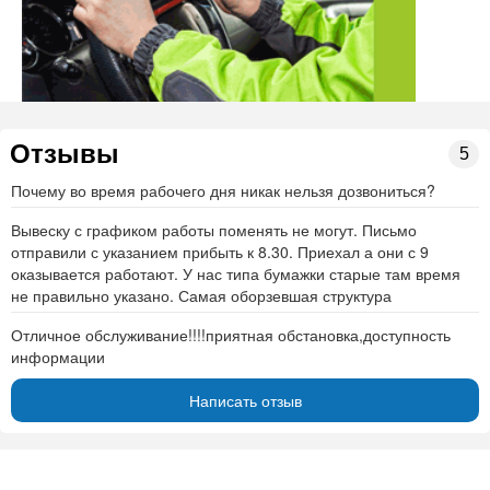
Факс
8 (83334) 6-18-35
Начальник
Попова Татьяна Петровна 2-40-00
Реквизиты
Код ИФНС
4307
Отзывы
5
Межрайонная инспекция
Почему во время рабочего дня никак нельзя дозвониться?
Наименование
Федеральной налоговой службы
№4 по Кировской области
Вывеску с графиком работы поменять не могут. Письмо
отправили с указанием прибыть к 8.30. Приехал а они с 9
ИНН
4307005800
оказывается работают. У нас типа бумажки старые там время
КПП
430701001
не правильно указано. Самая оборзевшая структура
Адрес
Отличное обслуживание!!!!приятная обстановка,доступность
информации
Банк - ГРКЦ ГУ Банка России по Кировской обл. г.
Написать отзыв
Киров
БИК банка - 043304001
Единый казначейский счет - 40101 810 900 000 010